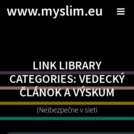
Skip
www.myslim.eu
to
content
LINK LIBRARY
CATEGORIES:
VEDECKÝ
ČLÁNOK A VÝSKUM
(Ne)bezpečne v sieti